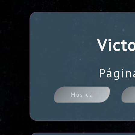
Vict
Págin
Música